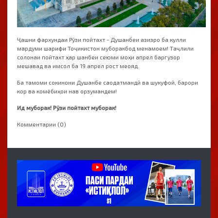
Ҷашни фархундаи Рӯзи пойтахт - Душанбеи азизро ба кулли
мардуми шарифи Тоҷикистон муборакбод менамоем! Таҷлили
солонаи пойтахт ҳар шанбеи сеюми моҳи апрел баргузор
мешавад ва имсол ба 19 апрел рост меояд.
Ба тамоми сокинони Душанбе саодатмандӣ ва шукуфой, барори
кор ва комёбиҳои нав орзумандем!
Ид муборак! Рӯзи пойтахт муборак!
Комментарии (0)