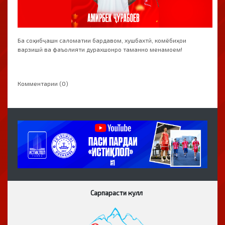
Ба соҳибҷашн саломатии бардавом, хушбахтӣ, комёбиҳои
варзишӣ ва фаъолияти дурахшонро таманно менамоем!
Комментарии (0)
Сарпарасти кулл