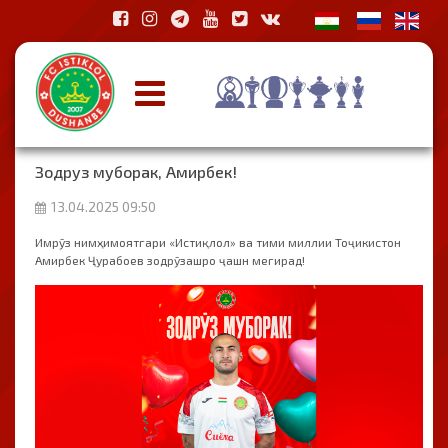
Зодруз муборак, Амирбек!
13.04.2025 09:50
Имрӯз нимҳимоятгари «Истиқлол» ва тими миллии Тоҷикистон
Амирбек Ҷурабоев зодрӯзашро ҷашн мегирад!