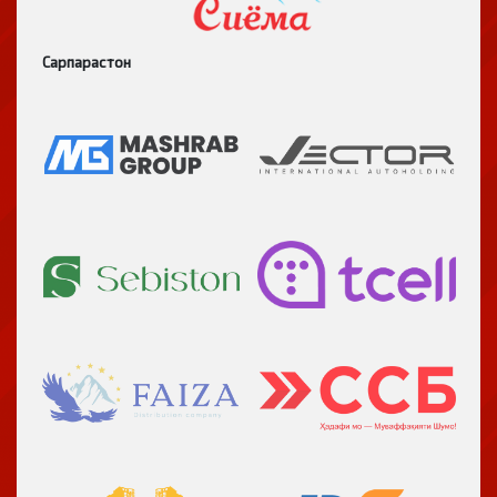
Сарпарастон